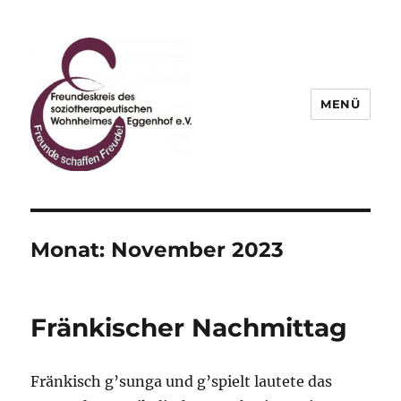
MENÜ
Freundeskreis des
soziotherapeutischen
Wohnheimes Eggenhof e.V.
Monat:
November 2023
Fränkischer Nachmittag
Fränkisch g’sunga und g’spielt lautete das