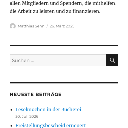
allen Mitgliedern und Spendern, die mithelfen,
die Arbeit zu leisten und zu finanzieren.
Autor
Veröffentlicht
Matthias Senn
26. März 2025
am
SU
Suchen
nach:
NEUESTE BEITRÄGE
Leseknochen in der Bücherei
30. Juli 2026
Freistellungsbescheid erneuert