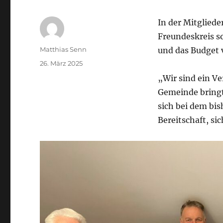
In der Mitglied
Freundeskreis 
Autor
Matthias Senn
und das Budget 
Veröffentlicht
26. März 2025
am
„Wir sind ein Ve
Gemeinde bringt
sich bei dem bis
Bereitschaft, si