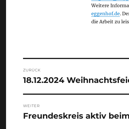
Weitere Informa
eggenhof.de
. De
die Arbeit zu le
Beitragsnavigation
ZURÜCK
18.12.2024 Weihnachtsfei
Vorheriger
Beitrag:
WEITER
Freundeskreis aktiv beim
Nächster
Beitrag: