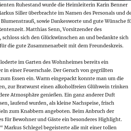
ienten Ruhestand wurde die Heimleiterin Karin Benner
Markus Siller überbrachte im Namen des Personals und d
 Blumenstrauß, sowie Dankesworte und gute Wünsche f
ntenzeit. Matthias Senn, Vorsitzender des
, schloss sich den Glückwünschen an und bedankte sich
 für die gute Zusammenarbeit mit dem Freundeskreis.
oderte im Garten des Wohnheimes bereits ein
 in einer Feuerschale. Der Geruch von gegrillten
 zum Essen ein. Warm eingepackt konnte man um die
en, zur Bratwurst einen alkoholfreien Glühwein trinken
dere Atmosphäre genießen. Ein ganz anderer Duft
n, laufend wurden, als kleine Nachspeise, frisch
eln zum Knabbern angeboten. Beim Anbruch der
es für Bewohner und Gäste ein besonderes Highlight.
 Markus Schlegel begeisterte alle mit einer tollen