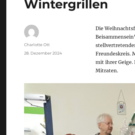
Wintergrillen
Die Weihnachts
Beisammensein“ 
Autor
Charlotte Ott
stellvertretende
Veröffentlicht
28. Dezember 2024
Freundeskreis. M
am
mit ihrer Geige
Mitraten.