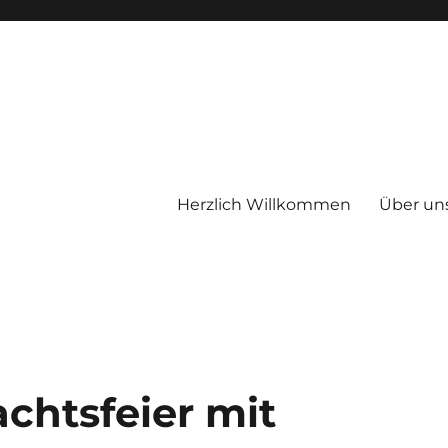
Herzlich Willkommen
Über un
therapeutischen Wohnheimes E
chtsfeier mit