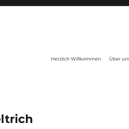
Herzlich Willkommen
Über un
therapeutischen Wohnheimes E
ltrich