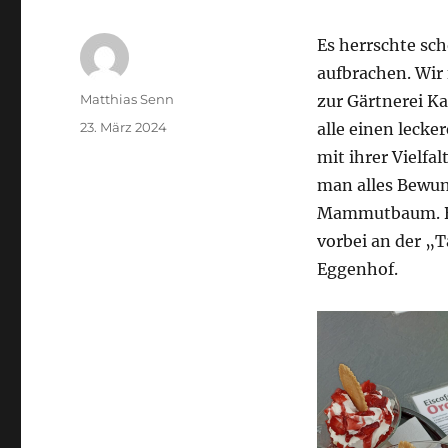
Es herrschte sch
aufbrachen. Wir
Autor
Matthias Senn
zur Gärtnerei Ka
Veröffentlicht
23. März 2024
alle einen leck
am
mit ihrer Vielf
man alles Bewu
Mammutbaum. Be
vorbei an der „
Eggenhof.