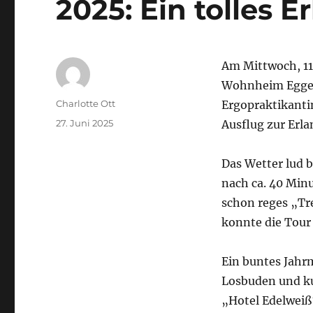
2025: Ein tolles E
Am Mittwoch, 11
Wohnheim Eggen
Autor
Charlotte Ott
Ergopraktikanti
Veröffentlicht
27. Juni 2025
Ausflug zur Erl
am
Das Wetter lud 
nach ca. 40 Min
schon reges „Tr
konnte die Tour 
Ein buntes Jahr
Losbuden und kul
„Hotel Edelweiß