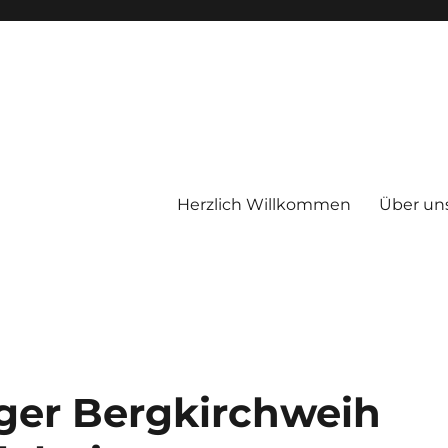
Herzlich Willkommen
Über un
therapeutischen Wohnheimes E
nger Bergkirchweih